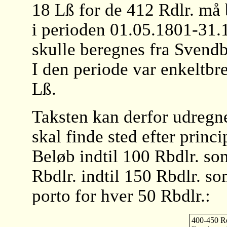
18 Lß for de 412 Rdlr. må b
i perioden 01.05.1801-31.
skulle beregnes fra Svendb
I den periode var enkelt
Lß.
Taksten kan derfor udregne
skal finde sted efter princ
Beløb indtil 100 Rbdlr. so
Rbdlr. indtil 150 Rbdlr. s
porto for hver 50 Rbdlr.:
400-450 Rd