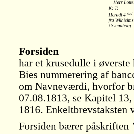
Herr Lotteri
K: T:
rbd
Herudi 4
fra Wilhielms
i Svendborg
Forsiden
har et krusedulle i øverste
Bies nummerering af bancob
om Navneværdi, hvorfor bre
07.08.1813, se Kapitel 13, 
1816. Enkeltbrevstaksten v
Forsiden bærer påskriften