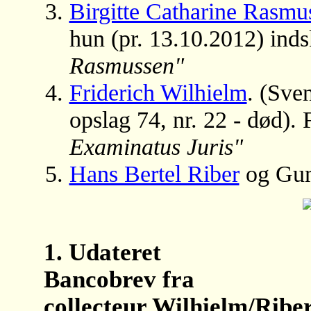
Birgitte Catharine Rasmu
hun (pr. 13.10.2012) ind
Rasmussen"
Friderich Wilhielm
. (Sve
opslag 74, nr. 22 - død).
Examinatus Juris"
Hans Bertel Riber
og Gum
1. Udateret
Bancobrev fra
collecteur Wilhielm/Ribe