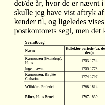
det/de år, hvor de er nævnt 
skulle jeg have vist aftryk af
kender til, og ligeledes vises
postkontorets segl, men det k
Svendborg
Kollektør-periode (ca. de
Navn:
dec.):
Rasmussen
(Øxendrup),
1753-1754
Hans
Ingen nævnt
1755-1773
Rasmussen
, Birgitte
1774-1797
Catharine
Wilhielm
, Friderich
1798-1814
Riber
, Hans Bertel
1797-1830