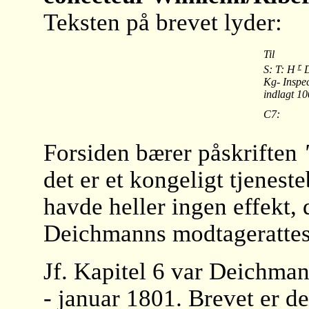
Teksten på brevet lyder:
Til
r
S: T: H
D
Kg- Inspec
indlagt 10
C7:
Forsiden bærer påskriften
det er et kongeligt tjenest
havde heller ingen effekt, 
Deichmanns modtagerattes
Jf. Kapitel 6 var Deichman
- januar 1801. Brevet er de