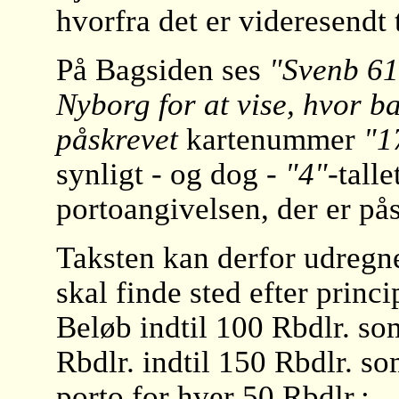
hvorfra det er videresendt
På Bagsiden ses
"Svenb 61"
Nyborg for at vise, hvor b
påskrevet
kartenummer
"1
synligt - og dog -
"4"
-talle
portoangivelsen, der er på
Taksten kan derfor udregne
skal finde sted efter princ
Beløb indtil 100 Rbdlr. so
Rbdlr. indtil 150 Rbdlr. s
porto for hver 50 Rbdlr.: