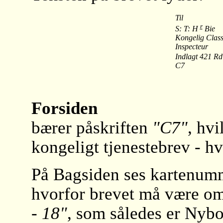
Til
r
S: T: H
Bie
Kongelig Class
Inspecteur
Indlagt 421 Rd
C7
Forsiden
bærer påskriften
"C7"
, hvi
kongeligt tjenestebrev - hv
På Bagsiden ses kartenumme
hvorfor brevet må være om
- 18"
, som således er Nybo