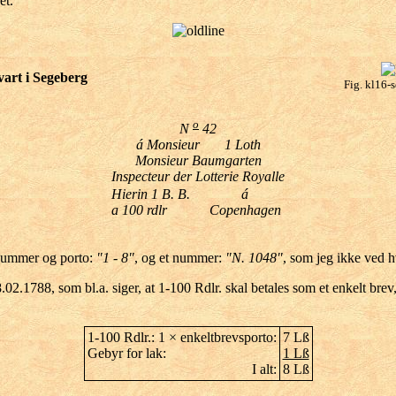
et.
vart i Segeberg
Fig. kl16-
o
N
42
á Monsieur 1 Loth
Monsieur Baumgarten
Inspecteur der Lotterie Royalle
Hierin 1 B. B.
á
a 100 rdlr
Copenhagen
enummer og porto:
"1 - 8"
, og et nummer:
"N. 1048"
, som jeg ikke ved h
02.1788, som bl.a. siger, at 1-100 Rdlr. skal betales som et enkelt brev
1-100 Rdlr.: 1 × enkeltbrevsporto:
7 Lß
Gebyr for lak:
1 Lß
I alt:
8 Lß