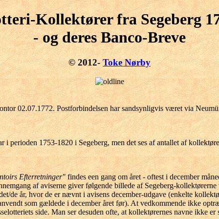
otteri-Kollektører fra Segeberg 1
- og deres Banco-Breve
© 2012-
Toke Nørby
ontor 02.07.1772. Postforbindelsen har sandsynligvis været via Neum
 i perioden 1753-1820 i Segeberg, men det ses af antallet af kollektøre
toirs Efterretninger"
findes een gang om året - oftest i december måned
nemgang af aviserne giver følgende billede af Segeberg-kollektørerne 
/de år, hvor de er nævnt i avisens december-udgave (enkelte kollektørli
 anvendt som gældede i december året før). At vedkommende ikke optræd
elotteriets side. Man ser desuden ofte, at kollektørernes navne ikke er s