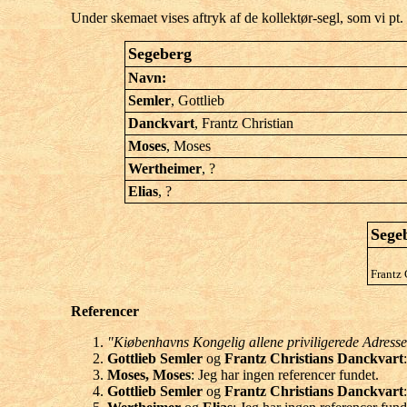
Under skemaet vises aftryk af de kollektør-segl, som vi pt. k
Segeberg
Navn:
Semler
, Gottlieb
Danckvart
, Frantz Christian
Moses
, Moses
Wertheimer
, ?
Elias
, ?
Segeb
Frantz 
Referencer
"Kiøbenhavns Kongelig allene priviligerede Adresse
Gottlieb Semler
og
Frantz Christians Danckvart
Moses, Moses
: Jeg har ingen referencer fundet.
Gottlieb Semler
og
Frantz Christians Danckvart