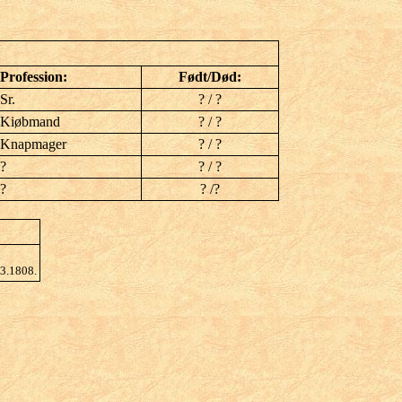
Profession:
Født/Død:
Sr.
? / ?
Kiøbmand
? / ?
Knapmager
? / ?
?
? / ?
?
? /?
03.1808.