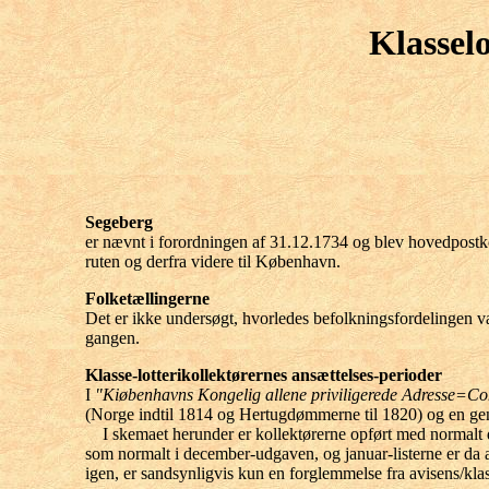
Klassel
Segeberg
er nævnt i forordningen af 31.12.1734 og blev hovedpostk
ruten og derfra videre til København.
Folketællingerne
Det er ikke undersøgt, hvorledes befolkningsfordelingen var
gangen.
Klasse-lotterikollektørernes ansættelses-perioder
I
"Kiøbenhavns Kongelig allene priviligerede Adresse=Con
(Norge indtil 1814 og Hertugdømmerne til 1820) og en gen
I skemaet herunder er kollektørerne opført med normalt det
som normalt i december-udgaven, og januar-listerne er da
igen, er sandsynligvis kun en forglemmelse fra avisens/klass