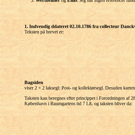
Wertheimer
og
Elias
: Jeg har ingen referencer fund
1. Indvendig ddateret 02.10.1786 fra collecteur Danck
Teksten på brevet er:
Bagsiden
viser 2 × 2 laksegl: Post- og kollektørsegl. Desuden kart
Taksten kan beregnes efter princippet i Forordningen af 28.
København i Baumgartens tid 7 Lß, og taksten bliver da: