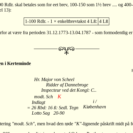
00 Rdlr. skal betales som for eet brev, 100-150 som 1½ brev .... og 400
l 13):
1-100 Rdlr. - 1 × enkeltbrevtakst 4 Lß:
4 Lß
rfor at være fra perioden 31.12.1773-13.04.1787 - som formodentlig er s
en i Kerteminde
Hr. Major von Scheel
Ridder af Dannebroge
Inspecteur ved det Kongl: C..
K
modt. Sch
i /
Indlagt
Kiøbenhavn
= 26 Rbd: 16 ß: Sedl. Tegn
Lotto Sag 20-90
ttering
"modt. Sch"
, men hvad den røde
"K"
-lignende påskrift midt på f