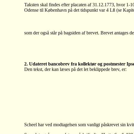
Taksten skal findes efter placaten af 31.12.1773, hvor 1-1
Odense til København på det tidspunkt var 4 Lß (se Kapite
som der også står på bagsiden af brevet. Brevet antages de
2. Udateret bancobrev fra kollektør og postmester Ips
Den tekst, der kan læses på det let beklippede brev, er:
Scheel har ved modtagelsen som vanligt påskrevet sin kvi