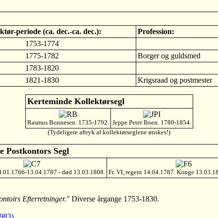
ktør-periode (ca. dec.-ca. dec.):
Profession:
1753-1774
1775-1782
Borger og guldsmed
1783-1820
1821-1830
Krigsraad og postmester
Kerteminde Kollektørsegl
Rasmus Bonnesen. 1735-1792.
Jeppe Peter Ibsen. 1780-1854.
(Tydeligere aftryk af kollektørseglene ønskes!)
 Postkontors Segl
14.01.1766-13.04.1787 - død 13.03.1808.
Fr. VI, regent 14.04.1787. Konge 13.03.1
toirs Efterretninger."
Diverse årgange 1753-1830.
983)
.