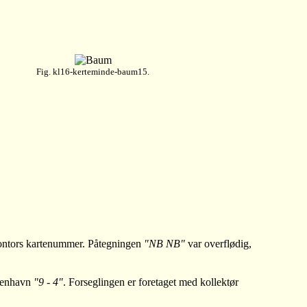
Fig. kl16-kerteminde-baum15.
ontors kartenummer. Påtegningen
"NB NB"
var overflødig,
benhavn
"9 - 4"
. Forseglingen er foretaget med kollektør