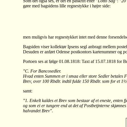
Som det også ses, er det en påskrift efter
"Lotto Sag"
:
"20 
gøre med bagsidens lille regnestykke i højre side:
men muligvis har regnestykket intet med denne forsendelse (
Bagsiden viser kollektør Ipsens segl anbragt mellem poste
Desuden er anført Odense postkontors kartenummer og po
Portoen ses at følge 01.08.1818: Taxt af 15.07.1818 for
"C. For Bancosedler.
Hvad enten Summen er i smaa eller store Sedler betales Fra
Brev, over 100 Rbdlr. indtil fulde 150 Rbdlr. som for et 1
samt:
"1. Enkelt kaldes et Brev som bestaar af et eneste, enten f
og som ei er tungere end at det af Postbetjnterne skjønnes 
halvandet Brev".