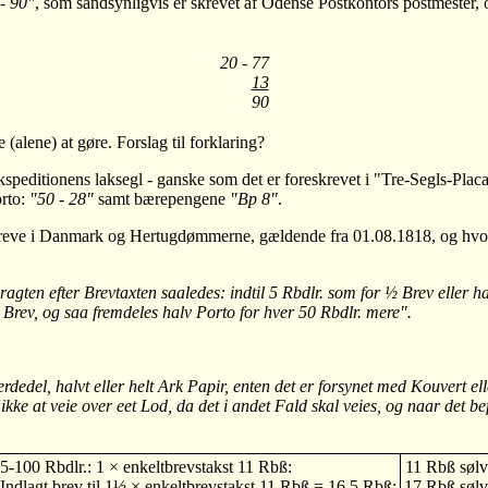
- 90"
, som sandsynligvis er skrevet af Odense Postkontors postmester, o
20 - 77
13
90
alene) at gøre. Forslag til forklaring?
kspeditionens laksegl - ganske som det er foreskrevet i "Tre-Segls-Pla
rto:
"50 - 28"
samt bærepengene
"Bp 8"
.
 Breve i Danmark og Hertugdømmerne, gældende fra 01.08.1818, og hvor
gten efter Brevtaxten saaledes: indtil 5 Rbdlr. som for ½ Brev eller hal
½ Brev, og saa fremdeles halv Porto for hver 50 Rbdlr. mere".
jerdedel, halvt eller helt Ark Papir, enten det er forsynet med Kouvert el
ikke at veie over eet Lod, da det i andet Fald skal veies, og naar det b
5-100 Rbdlr.: 1 × enkeltbrevstakst 11 Rbß:
11 Rbß sølv
Indlagt brev til 1½ × enkeltbrevstakst 11 Rbß = 16,5 Rbß:
17 Rbß sølv