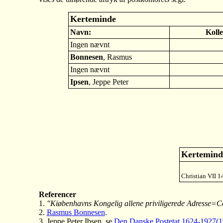
Kerteminde
Navn:
Kolle
Ingen nævnt
Bonnesen
, Rasmus
Ingen nævnt
Ipsen
, Jeppe Peter
Kerteminde
Christian VII 
Referencer
1.
"Kiøbenhavns Kongelig allene priviligerede Adresse=Con
2.
Rasmus Bonnesen
.
3. Jeppe Peter Ibsen, se
Den Danske Postetat 1624-1927(1