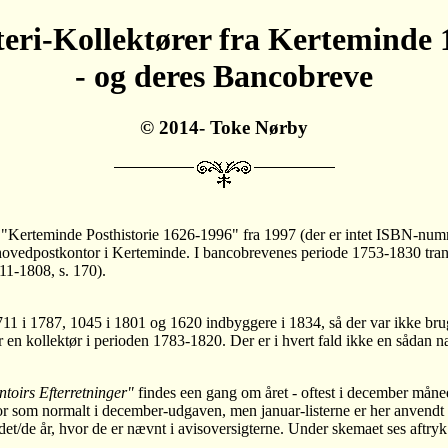
teri-Kollektører fra Kerteminde
- og deres Bancobreve
© 2014- Toke Nørby
og: "Kerteminde Posthistorie 1626-1996" fra 1997 (der er intet ISBN-n
t hovedpostkontor i Kerteminde. I bancobrevenes periode 1753-1830 tra
11-1808, s. 170).
 711 i 1787, 1045 i 1801 og 1620 indbyggere i 1834, så der var ikke br
r en kollektør i perioden 1783-1820. Der er i hvert fald ikke en sådan n
toirs Efterretninger"
findes een gang om året - oftest i december måned
t for som normalt i december-udgaven, men januar-listerne er her anvend
de år, hvor de er nævnt i avisoversigterne. Under skemaet ses aftryk af 