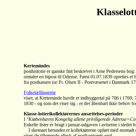
Klasselot
Kertemindes
posthistorie er ganske fint beskrevet i Arne Pedersens b
omtaler en bipost til Odense. Først 01.07.1839 oprettes e
fra postkassen (se Fr. Olsen II - Postvæsenet i Danmark 17
Folketællingerne
viser, at Kerteminde havde et indbyggertal på 706 i 1769,
1830 - og som det viser sig - er der åbenbart ikke behov fo
Klasse-lotterikollektørernes ansættelses-perioder
I
"Kiøbenhavns Kongelig allene priviligerede Adresse=Con
Enkelte lister er bragt i januar-udgaven i aviserne i stede
I skemaet herunder er kollektørerne opført med normalt det/
vises de tilhørende aftryk af postkontorets segl.