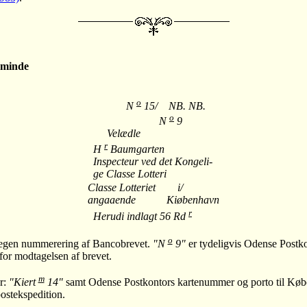
eminde
o
N
15/ NB. NB.
o
N
9
Velædle
r
H
Baumgarten
Inspecteur ved det Kongeli-
ge Classe Lotteri
Classe Lotteriet
i/
angaaende
Kiøbenhavn
r
Herudi indlagt 56 Rd
o
 egen nummerering af Bancobrevet.
"N
9"
er tydeligvis Odense Postk
for modtagelsen af brevet.
m
r:
"Kiert
14"
samt Odense Postkontors kartenummer og porto til Kø
ostekspedition.