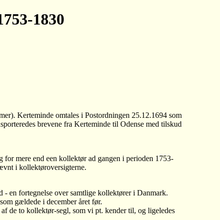
 1753-1830
ummer). Kerteminde omtales i Postordningen 25.12.1694 som
nsporteredes brevene fra Kerteminde til Odense med tilskud
ug for mere end een kollektør ad gangen i perioden 1753-
ævnt i kollektøroversigterne.
 - en fortegnelse over samtlige kollektører i Danmark.
t som gældede i december året før.
de to kollektør-segl, som vi pt. kender til, og ligeledes