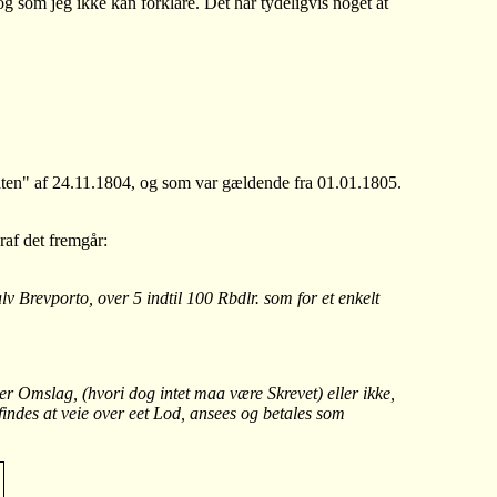
g som jeg ikke kan forklare. Det har tydeligvis noget at
caten" af 24.11.1804, og som var gældende fra 01.01.1805.
af det fremgår:
v Brevporto, over 5 indtil 100 Rbdlr. som for et enkelt
ler Omslag, (hvori dog intet maa være Skrevet) eller ikke,
efindes at veie over eet Lod, ansees og betales som