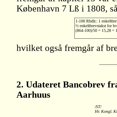
København 7 Lß i 1808, så 
1-100 Rbdlr.: 1 enkeltbre
½ enkeltbrevstakst for hv
(864-100)/50 = 15,28 = 1
hvilket også fremgår af bre
2. Udateret Bancobrev fr
Aarhuus
/ST/
Hr. Kongl. Kl