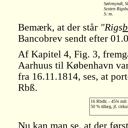
Sølvmyndt, S
Sexten Rigsb
S: m.
Bemærk, at der står
"Rigs
b
Bancobrev sendt efter 01.
Af Kapitel 4, Fig. 3, fremg
Aarhuus til København var
fra 16.11.1814, ses, at port
Rbß.
16 Rbdlr. - 45¾ mil:
50 % tillæg, jf. cirk
Nu kan man se, at der førs