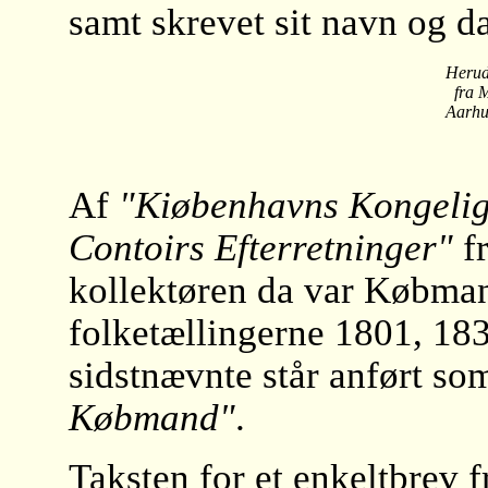
samt skrevet sit navn og da
Herud
fra M
Aarhu
Af
"Kiøbenhavns Kongelig 
Contoirs Efterretninger"
fr
kollektøren da var Købman
folketællingerne 1801, 183
sidstnævnte står anført s
Købmand"
.
Taksten for et enkeltbrev f