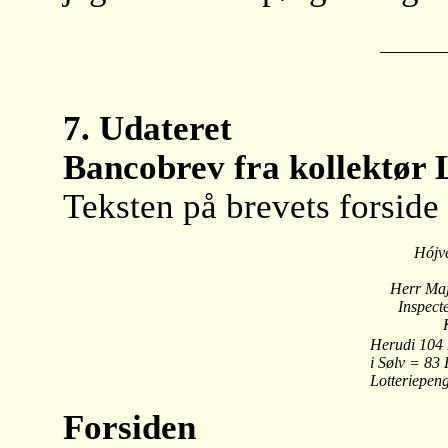
7. Udateret
Bancobrev fra kollektør 
Teksten på brevets forside 
Hójv
Herr Maj
Inspect
Herudi 104 
i Sølv = 83
Lotteriepen
Forsiden