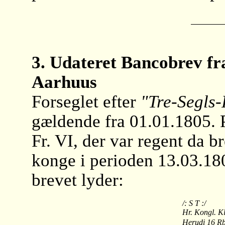
3. Udateret Bancobrev fr
Aarhuus
Forseglet efter
"Tre-Segls-
gældende fra 01.01.1805. Po
Fr. VI, der var regent da b
konge i perioden 13.03.18
brevet lyder:
/: S T :/
Hr. Kongl. Kl
Herudi 16 R