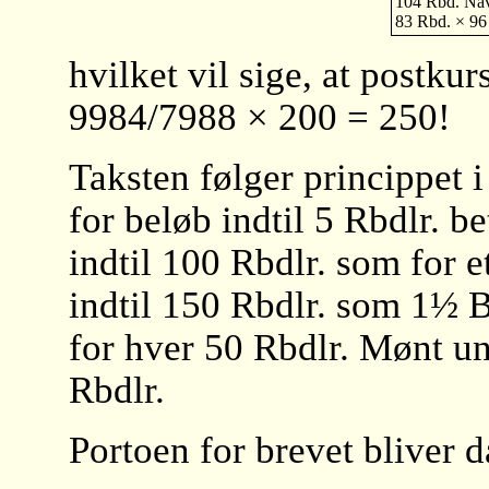
104 Rbd. Nav
83 Rbd. × 96
hvilket vil sige, at postku
9984/7988 × 200 = 250!
Taksten følger princippet 
for beløb indtil 5 Rbdlr. b
indtil 100 Rbdlr. som for e
indtil 150 Rbdlr. som 1½ B
for hver 50 Rbdlr. Mønt un
Rbdlr.
Portoen for brevet bliver d