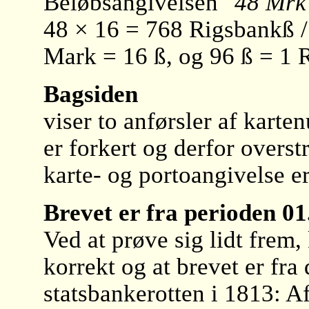
Beløbsangivelsen
"48 Mrk
48 × 16 = 768 Rigsbankß / 
Mark = 16 ß, og 96 ß = 1 
Bagsiden
viser to anførsler af kart
er forkert og derfor overst
karte- og portoangivelse e
Brevet er fra perioden 0
Ved at prøve sig lidt frem,
korrekt og at brevet er fra
statsbankerotten i 1813: Af