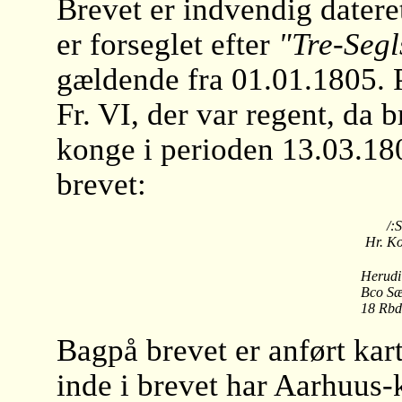
Brevet er indvendig datere
er forseglet efter
"Tre-Segl
gældende fra 01.01.1805. Po
Fr. VI, der var regent, da b
konge i perioden 13.03.18
brevet:
/
Hr. Ko
In
Herudi
Bco Sæ
18 Rbd
Bagpå brevet er anført ka
inde i brevet har Aarhuus-