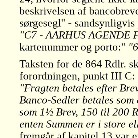
beskrivelsen af bancobreve
sørgesegl" - sandsynligvis
"C7 - AARHUS AGENDE 
kartenummer og porto:"
"6
Taksten for de 864 Rdlr. s
forordningen, punkt III C:
"Fragten betales efter Brev
Banco-Sedler betales som et
som 1½ Brev, 150 til 200 Rd
enten Summen er i store el
fremgår af kapitel 13 var 