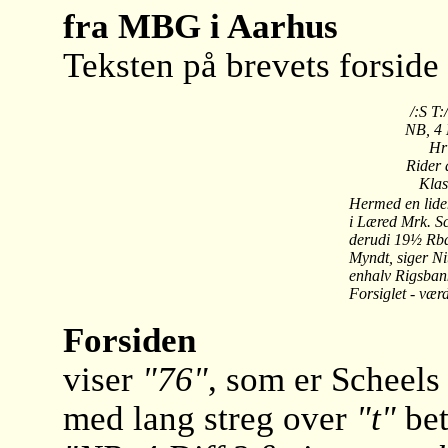
fra MBG i Aarhus
Teksten på brevets forside 
/:S 
NB, 4 Diff
Hr
Rider a
Klasse
Hermed en lid
i Læred Mrk. S
derudi 19½ Rbd
Myndt, siger Ni
enhalv Rigsban
Forsiglet - vær
Forsiden
viser
"76"
, som er Scheel
med lang streg over
"t"
bet