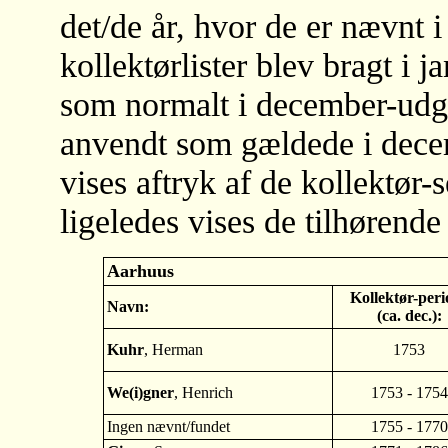
det/de år, hvor de er nævnt 
kollektørlister blev bragt i j
som normalt i december-udga
anvendt som gældede i dece
vises aftryk af de kollektør-s
ligeledes vises de tilhørende
Aarhuus
Kollektør-peri
Navn:
(ca. dec.):
Kuhr
, Herman
1753
We(i)gner
, Henrich
1753 - 1754
Ingen nævnt/fundet
1755 - 1770