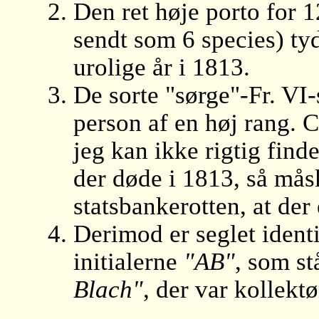
Den ret høje porto for 1
sendt som 6 species) tyde
urolige år i 1813.
De sorte "sørge"-Fr. VI-
person af en høj rang. 
jeg kan ikke rigtig find
der døde i 1813, så måsk
statsbankerotten, at der
Derimod er seglet identi
initialerne
"AB"
, som st
Blach"
, der var kollekt