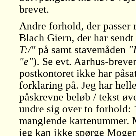
brevet.
Andre forhold, der passer 
Blach Giern, der har sendt
T:/"
på samt stavemåden
"
"e"
). Se evt. Aarhus-breve
postkontoret ikke har påsat
forklaring på. Jeg har hell
påskrevne beløb / tekst øv
undre sig over to forhold:
manglende kartenummer. Me
jeg kan ikke spørge Mogen