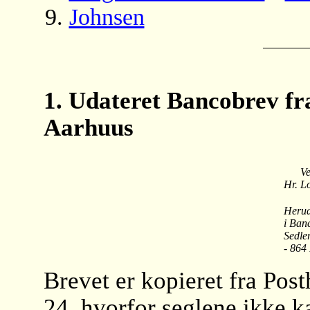
Johnsen
1. Udateret Bancobrev fr
Aarhuus
Vel
Hr. Lo
Herud
i Ban
Sedle
- 864
Brevet er kopieret fra Posth
24, hvorfor seglene ikke k