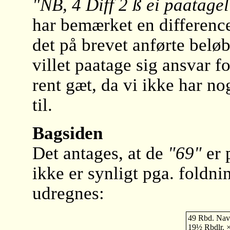
"NB, 4 Diff 2 ß ei paatagel
har bemærket en differenc
det på brevet anførte beløb
villet paatage sig ansvar fo
rent gæt, da vi ikke har no
til.
Bagsiden
Det antages, at de
"69"
er 
ikke er synligt pga. foldn
udregnes:
49 Rbd. Nav
19½ Rbdlr. 