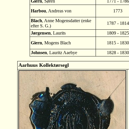
Giern
, Søren
1771 - 1786
Harbou
, Andreas von
1773
Blach
, Anne Mogensdatter (enke
1787 - 1814
efter S. G.)
Jørgensen
, Laurits
1809 - 1825
Giern
, Mogens Blach
1815 - 1830
Johnsen
, Lauritz Aaebye
1828 - 1830
Aarhuus Kollektørsegl