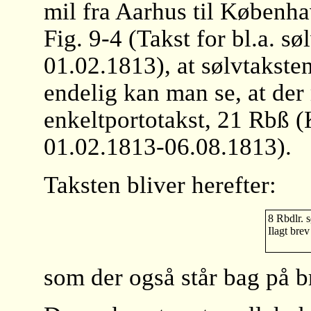
mil fra Aarhus til Københa
Fig. 9-4 (Takst for bl.a. s
01.02.1813), at sølvtakste
endelig kan man se, at der
enkeltportotakst, 21 Rbß (
01.02.1813-06.08.1813).
Taksten bliver herefter:
8 Rbdlr. s
Ilagt brev
som der også står bag på b