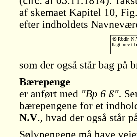
(circ. af 05.11.1814). Tak
af skemaet Kapitel 10, Fig.
efter indholdets Navnevær
49 Rbdlr. N.
Ilagt brev til
som der også står bag på b
Bærepenge
er anført med
"Bp 6 ß"
. Se
bærepengene for et indhold
N.V
., hvad der også står p
Sølvpengene må have vej