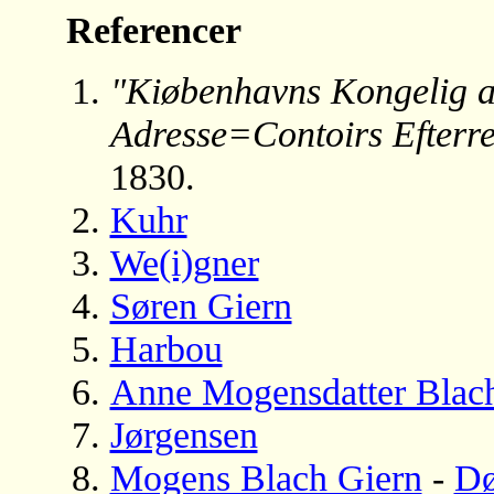
Referencer
"Kiøbenhavns Kongelig al
Adresse=Contoirs Efterre
1830.
Kuhr
We(i)gner
Søren Giern
Harbou
Anne Mogensdatter Blac
Jørgensen
Mogens Blach Giern
-
D