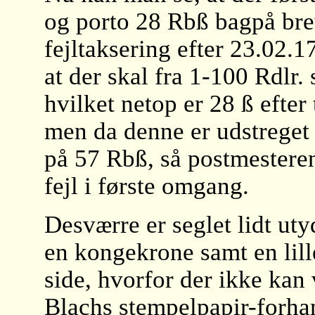
og porto 28 Rbß bagpå bre
fejltaksering efter 23.02.1
at der skal fra 1-100 Rdlr. 
hvilket netop er 28 ß efter 
men da denne er udstreget 
på 57 Rbß, så postmesteren
fejl i første omgang.
Desværre er seglet lidt uty
en kongekrone samt en lill
side, hvorfor der ikke kan 
Blachs stempelpapir-forhan