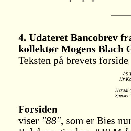
4. Udateret Bancobrev fr
kollektør Mogens Blach G
Teksten på brevets forside 
/
Hr Kon
I
Herudi 
Specier
Forsiden
viser
"88"
, som er Bies nu